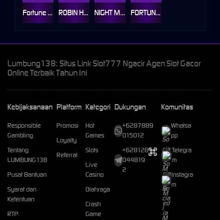
Fortune Money Boom
ROBIN HOOD
NIGHT MARKET 2
FORTUNE EGG
Lumbung138: Situs Link Slot777 Ngacir Agen Slot Gacor
Online Terbaik Tahun Ini
Kebijaksanaan
Platform
Kategori
Dukungan
Komunitas
Responsible
Promosi
Hot
+6287889
Whatsa
Gambling
Games
015012
pp
Loyalty
Tentang
Slots
+628128
Telegra
Referral
LUMBUNG138
044819
m
Live
2
Pusat Bantuan
Casino
Instagra
m
Syarat dan
Olahraga
Ketentuan
Crash
RTP
Game