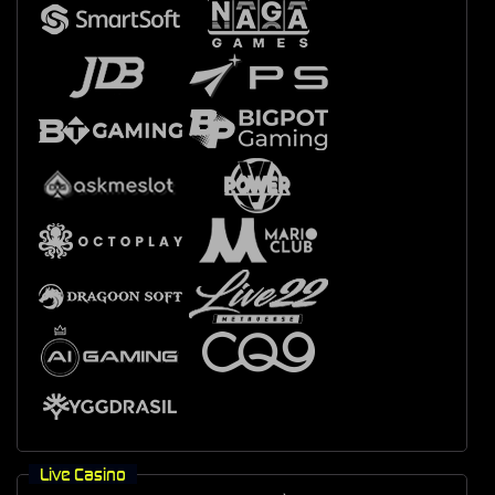
Live Casino