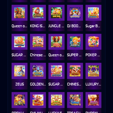
Queen of Inca 2
KONG ISLAND
JUNGLE BANG BANG
DJ BOOM BOOM
Sugar Bang Bang 2
SUGAR BANG BANG PLUS
Chinese New Year Moreways
Queen of Inca
SUPER ELEMENTS
POKER WIN 2
ZEUS
GOLDEN GENIE
SUGAR BANG BANG
CHINESE NEW YEAR
LUXURY GOLDEN PANTHER