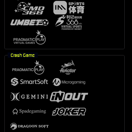
Crash Game