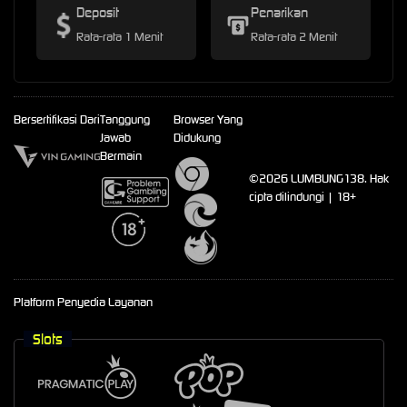
Deposit
Penarikan
Rata-rata 1 Menit
Rata-rata 2 Menit
Bersertifikasi Dari
Tanggung
Browser Yang
Jawab
Didukung
Bermain
©2026 LUMBUNG138. Hak
cipta dilindungi | 18+
Platform Penyedia Layanan
Slots