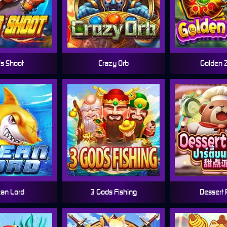
's Shoot
Crazy Orb
Golden 
an Lord
3 Gods Fishing
Dessert 