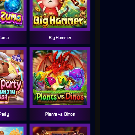
Zuma
Big Hammer
Party
Plants vs. Dinos