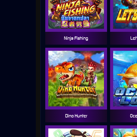
Ninja Fishing
Let
Dino Hunter
Oce