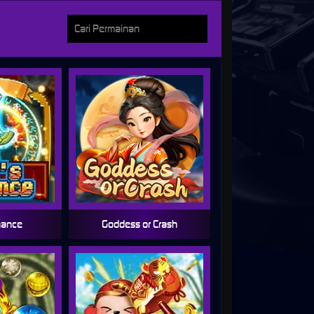
hance
Goddess or Crash