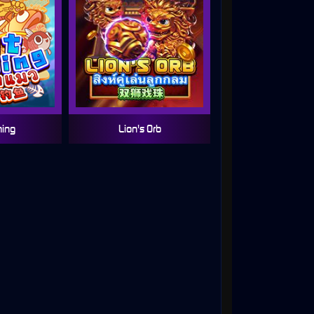
hing
Lion's Orb