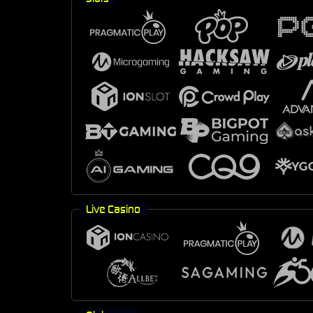
Live Casino