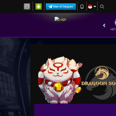
Main di Telegram
HOT