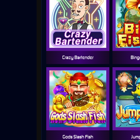
Crazy Bartender
Bing
Gods Slash Fish
Jum