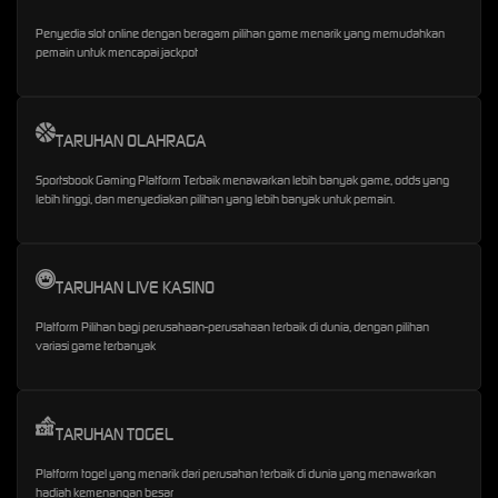
Penyedia slot online dengan beragam pilihan game menarik yang memudahkan
pemain untuk mencapai jackpot
TARUHAN OLAHRAGA
Sportsbook Gaming Platform Terbaik menawarkan lebih banyak game, odds yang
lebih tinggi, dan menyediakan pilihan yang lebih banyak untuk pemain.
TARUHAN LIVE KASINO
Platform Pilihan bagi perusahaan-perusahaan terbaik di dunia, dengan pilihan
variasi game terbanyak
TARUHAN TOGEL
Platform togel yang menarik dari perusahan terbaik di dunia yang menawarkan
hadiah kemenangan besar