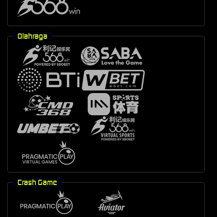
Olahraga
Crash Game