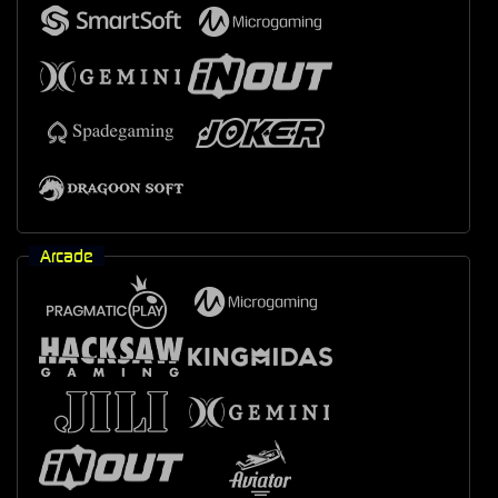
Arcade