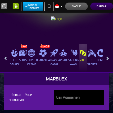
Main di
MASUK
DAFTAR
Telegram
HOT
SLOTS
LIVE
OLAHRAGA
CRASH
ARCADE
SABUNG
RACE
E-
TOGEL
PROM
GAMES
CASINO
GAME
AYAM
SPORTS
MARBLEX
Semua
Race
permainan