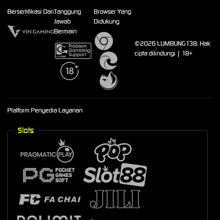
Bersertifikasi Dari
Tanggung
Browser Yang
Jawab
Didukung
Bermain
©2026 LUMBUNG138. Hak
cipta dilindungi | 18+
Platform Penyedia Layanan
Slots