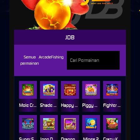
JDB
Semua
Arcade
Fishing
permainan
Mole Crash
Shade Dragons Fishing
Happy New Year
Piggy Bank TapTap
Fighter Fire
Super Super Fruit
Jogo Do Bicho
Dragon Master
Mines 2
Crazy King Kong