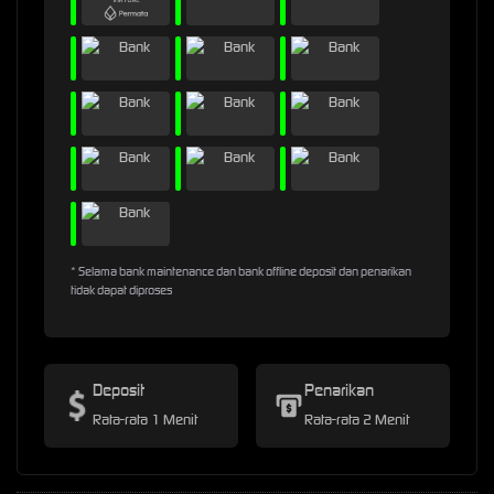
* Selama bank maintenance dan bank offline deposit dan penarikan
tidak dapat diproses
Deposit
Penarikan
Rata-rata 1 Menit
Rata-rata 2 Menit