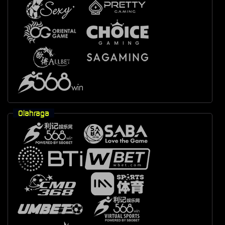
Olahraga